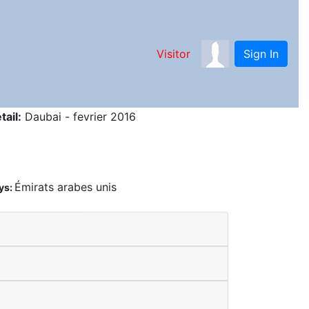
Visitor
Sign In
tail:
Daubai - fevrier 2016
Émirats arabes unis
ys: