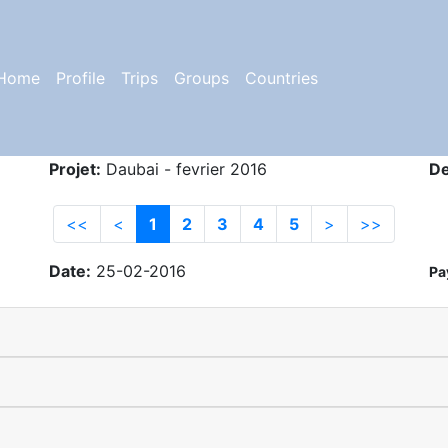
Home
Profile
Trips
Groups
Countries
Projet:
Daubai - fevrier 2016
De
<<
<
1
2
3
4
5
>
>>
Date:
25-02-2016
Pa