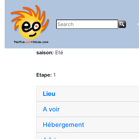
saison:
Eté
Etape:
1
Lieu
A voir
Hébergement