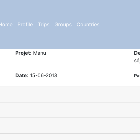
Home
Profile
Trips
Groups
Countries
Projet:
Manu
De
sé
Date:
15-06-2013
Pa